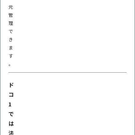
元
管
理
で
き
ま
す
。
ド
コ
1
で
は
法