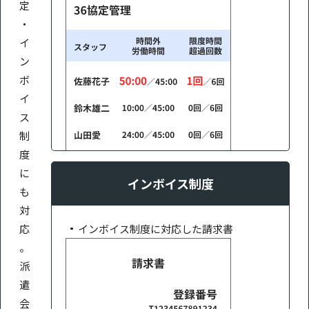
定
・
イ
ン
ボ
イ
ス
制
度
に
インボイス制度
も
対
応
インボイス制度に対応した請求書
。
派
遣
会