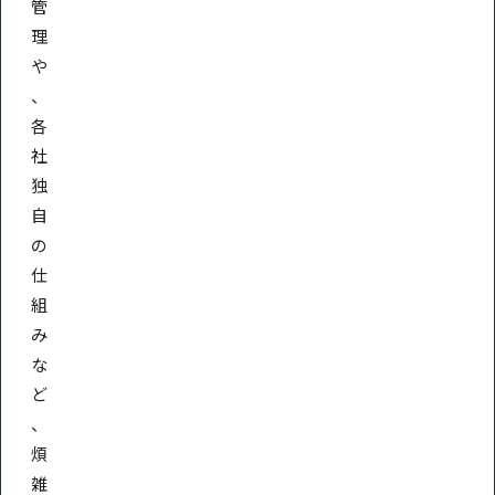
管
理
や
、
各
社
独
自
の
仕
組
み
な
ど
、
煩
雑