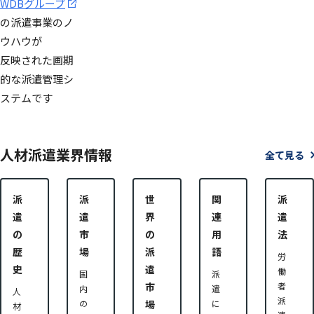
WDBグループ
の派遣事業のノ
ウハウが
反映された画期
的な派遣管理シ
ステムです
人材派遣業界情報
全て見る
派
派
世
関
派
遣
遣
界
連
遣
の
市
の
用
法
歴
場
派
語
労
史
遣
働
国
派
市
者
内
遣
人
派
の
場
に
材