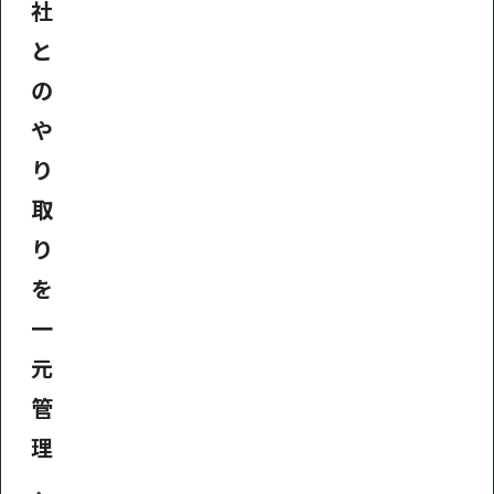
社
と
の
や
り
取
り
を
一
元
管
理