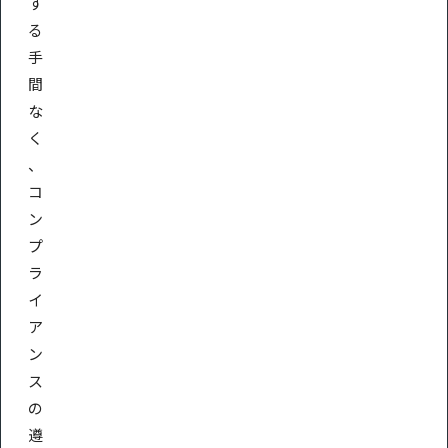
す
る
手
間
な
く
、
コ
ン
プ
ラ
イ
ア
ン
ス
の
遵