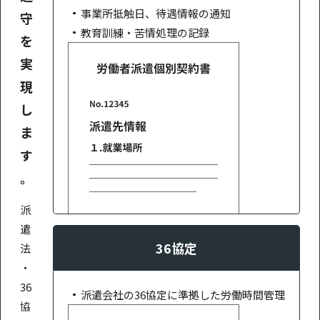
事業所抵触日、待遇情報の通知
守
教育訓練・苦情処理の記録
を
実
現
し
ま
す
。
派
遣
36協定
法
・
36
派遣会社の36協定に準拠した労働時間管理
協