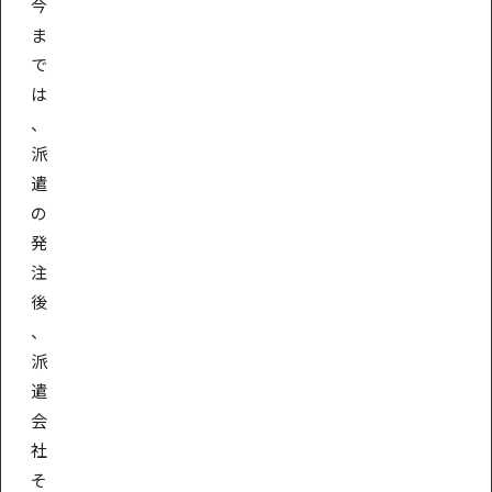
今
ま
で
は
、
派
遣
の
発
注
後
、
派
遣
会
社
そ