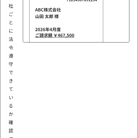
社
ご
と
に
法
令
遵
守
で
き
て
い
る
か
確
認