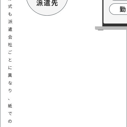
式
も
派
遣
会
社
ご
と
に
異
な
り
、
紙
で
の