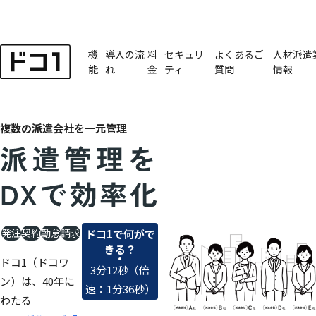
機
導入の流
料
セキュリ
よくあるご
人材派遣
能
れ
金
ティ
質問
情報
複数の派遣会社を一元管理
発注
契約
勤怠
請求
ドコ1で何がで
きる？
ドコ1（ドコワ
3分12秒（倍
ン）は、40年に
速：1分36秒）
わたる