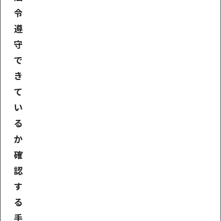
令
遵
守
で
き
て
い
る
か
確
認
す
る
手