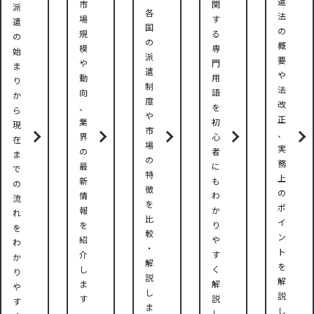
遣
市
関
派
各
法
場
す
遣
国
の
規
る
の
の
概
模
専
始
派
要
や
門
ま
遣
や
動
用
り
制
法
向
語
か
度
改
、
を
ら
や
正
業
初
現
市
、
界
心
在
場
実
の
者
ま
の
務
最
に
で
特
上
新
も
の
徴
の
情
わ
流
を
ポ
報
か
れ
比
イ
を
り
を
較
ン
紹
や
わ
・
ト
介
す
か
解
を
し
く
り
説
解
ま
解
や
し
説
す
説
す
ま
し
し