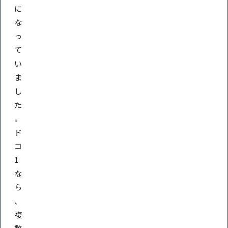
に
な
っ
て
い
ま
し
た
。
ド
コ
1
な
ら
、
複