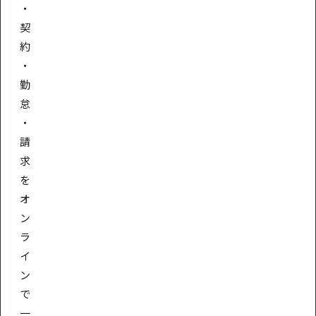
・
契
約
・
勤
怠
・
請
求
を
オ
ン
ラ
イ
ン
で
一