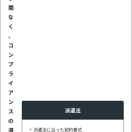
間
な
く
、
コ
ン
プ
ラ
イ
ア
ン
派遣法
ス
の
遵
派遣法に沿った契約書式