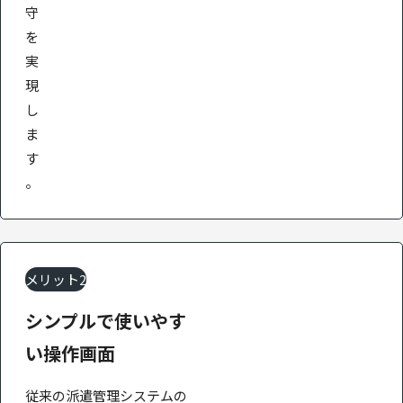
守
を
実
現
し
ま
す
。
メリット2
シンプルで
使いやす
い
操作画面
従来の派遣管理システムの