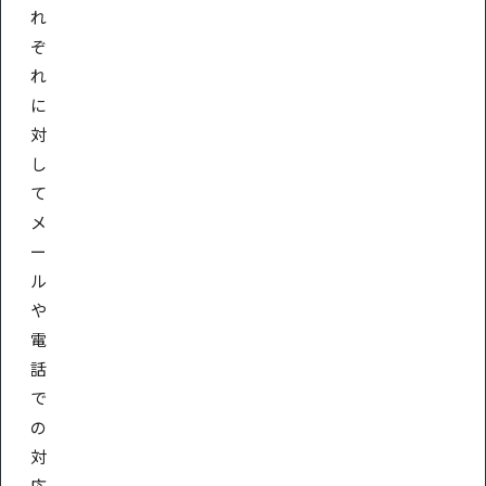
れ
ぞ
れ
に
対
し
て
メ
ー
ル
や
電
話
で
の
対
応