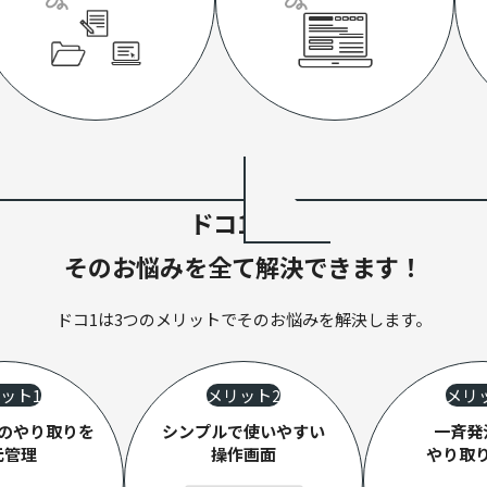
ドコ1なら
そのお悩みを全て解決できます！
ドコ1は3つのメリットでそのお悩みを解決します。
ット1
メリット2
メリ
のやり取りを
シンプルで
使いやすい
一斉発
元管理
操作画面
やり取