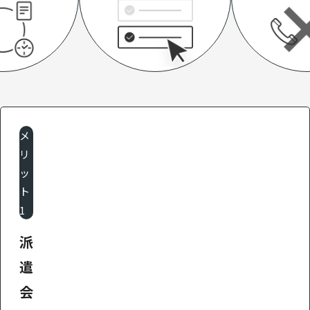
メ
リ
ッ
ト
1
派
遣
会