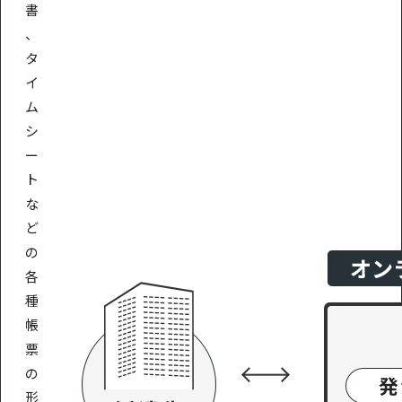
書
、
タ
イ
ム
シ
ー
ト
な
ど
の
各
種
帳
票
の
形