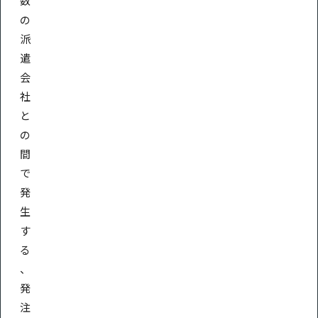
数
の
派
遣
会
社
と
の
間
で
発
生
す
る
、
発
注