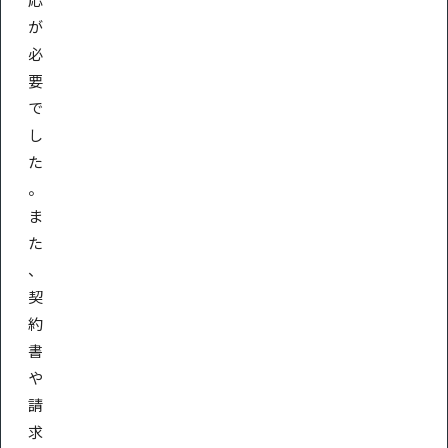
が
必
要
で
し
た
。
ま
た
、
契
約
書
や
請
求