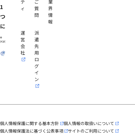
テ
ご
業
1
ィ
質
界
問
情
つ
報
に
運
派
。
営
遣
会
先
社
用
ロ
グ
イ
ン
個人情報保護に関する基本方針
個人情報の取扱いについて
個人情報保護法に基づく公表事項
サイトのご利用について