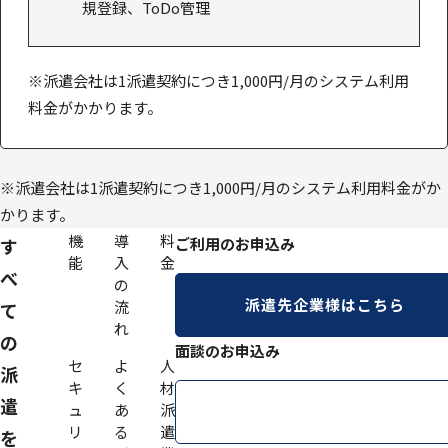
規登録、ToDo管理
※派遣会社は1派遣契約につき1,000円/月のシステム利用
料金がかかります。
※派遣会社は1派遣契約につき1,000円/月のシステム利用料金がか
かります。
機
導
料
す
ご利用のお申込み
能
入
金
べ
の
派遣先企業様はこちら
流
て
れ
の
面談のお申込み
セ
よ
人
派
キ
く
材
遣
ュ
あ
派
面談のお申込み
リ
る
遣
を