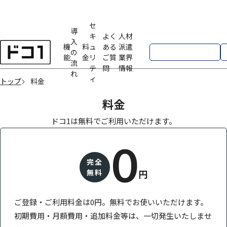
セ
導
キ
よく
人材
入
機
料
ュ
ある
派遣
お問い合わせ
の
能
金
リ
ご質
業界
流
テ
問
情報
れ
ィ
トップ
料金
料金
ドコ1は無料でご利用いただけます。
0
完全
無料
円
ご登録・ご利用料金は0円。無料でお使いいただけます。
初期費用・月額費用・追加料金等は、一切発生いたしませ